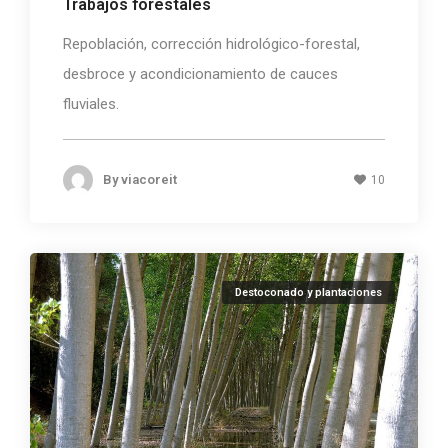
Trabajos forestales
Repoblación, corrección hidrológico-forestal,
desbroce y acondicionamiento de cauces
fluviales.
By
viacoreit
10
Destoconado y plantaciones